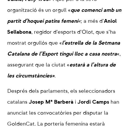
que comenci amb un
organització és un orgull «
partit d’hoquei patins femení
Aniol
«
; a més d’
Sellabona
, regidor d’esports d’Olot, que s’ha
l’estrella de la Setmana
mostrat orgullós que «
Catalana de l’Esport tingui lloc a casa nostra
«,
estarà a l’altura de
assegurant que la ciutat «
les circumstàncies»
.
Després dels parlaments, els seleccionadors
Josep Mª Barberà
Jordi Camps
catalans
i
han
anunciat les convocatòries per disputar la
GoldenCat. La porteria femenina estarà