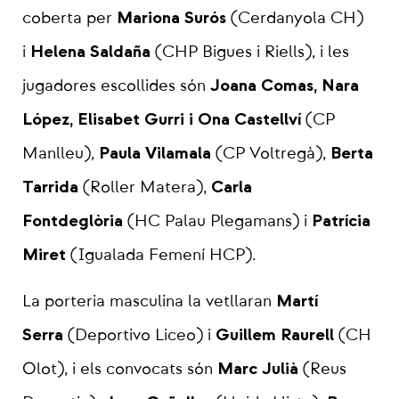
Mariona Surós
coberta per
(Cerdanyola CH)
Helena Saldaña
i
(CHP Bigues i Riells), i les
Joana Comas, Nara
jugadores escollides són
López, Elisabet Gurri i Ona Castellví
(CP
Paula Vilamala
Berta
Manlleu),
(CP Voltregà),
Tarrida
Carla
(Roller Matera),
Fontdeglòria
Patrícia
(HC Palau Plegamans) i
Miret
(Igualada Femení HCP).
Martí
La porteria masculina la vetllaran
Serra
Guillem Raurell
(Deportivo Liceo) i
(CH
Marc Julià
Olot), i els convocats són
(Reus