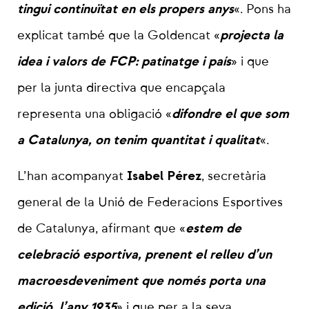
tingui continuïtat en els propers anys
«. Pons ha
projecta la
explicat també que la Goldencat «
idea i valors de FCP: patinatge i país
» i que
per la junta directiva que encapçala
difondre el que som
representa una obligació «
a Catalunya, on tenim quantitat i qualitat
«.
Isabel Pérez
L’han acompanyat
, secretària
general de la Unió de Federacions Esportives
estem de
de Catalunya, afirmant que «
celebració esportiva, prenent el relleu d’un
macroesdeveniment que només porta una
edició, l’any 1935
» i que per a la seva