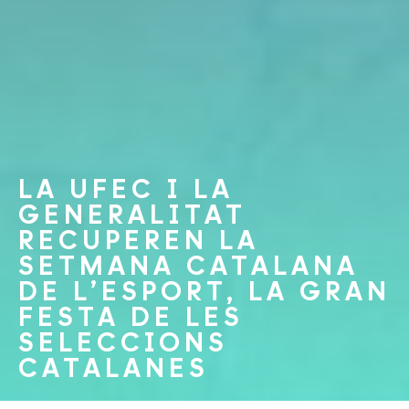
LA UFEC I LA
GENERALITAT
RECUPEREN LA
SETMANA CATALANA
DE L’ESPORT, LA GRAN
FESTA DE LES
SELECCIONS
CATALANES