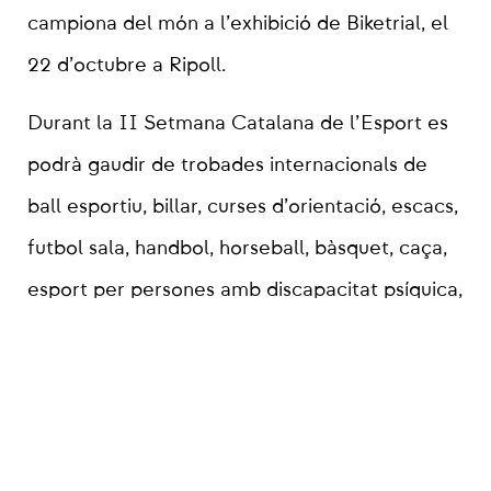
campiona del món a l’exhibició de Biketrial, el
22 d’octubre a Ripoll.
Durant la II Setmana Catalana de l’Esport es
podrà gaudir de trobades internacionals de
ball esportiu, billar, curses d’orientació, escacs,
futbol sala, handbol, horseball, bàsquet, caça,
esport per persones amb discapacitat psíquica,
pàdel de persones sordes, pentatló, petanca,
Pitch & Putt, polo, natació amb aletes
(activitats subaquàtiques), tenis taula i
twirlingentre les seleccions catalanes i d’altres