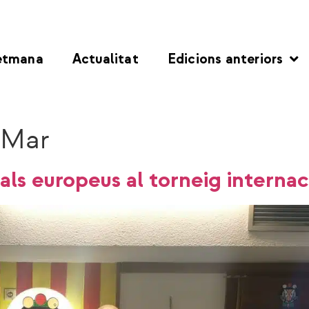
etmana
Actualitat
Edicions anteriors
 Mar
als europeus al torneig internac