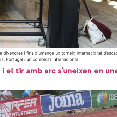
 de divendres i fins diumenge un torneig internacional d’e
ià, Portugal i un combinat internacional
 i el tir amb arc s’uneixen en u