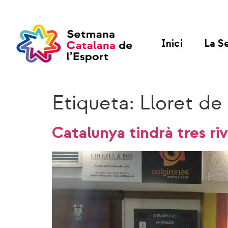
Inici
La S
Etiqueta:
Lloret de
Catalunya tindrà tres riv