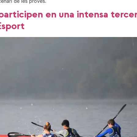
cenari de les proves.
articipen en una intensa tercera
Esport