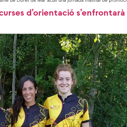
etisme de Lloret de Mar acull una jornada matinal de promo
curses d’orientació s’enfrontarà