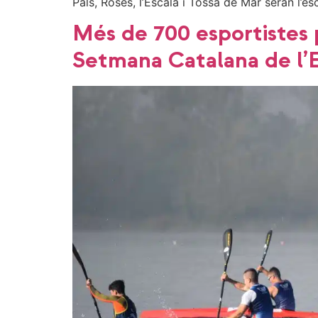
Pals, Roses, l’Escala i Tossa de Mar seran l’es
Més de 700 esportistes p
Setmana Catalana de l’