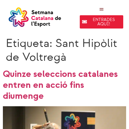
ENTRADES
AQUÍ!
EDICIONS ANTERIORS
Etiqueta:
Sant Hipòlit
de Voltregà
Quinze seleccions catalanes
entren en acció fins
diumenge