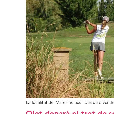
La localitat del Maresme acull des de divendr
Olot donarà el tret de s