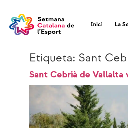
Inici
La S
Etiqueta:
Sant Cebr
Sant Cebrià de Vallalta v