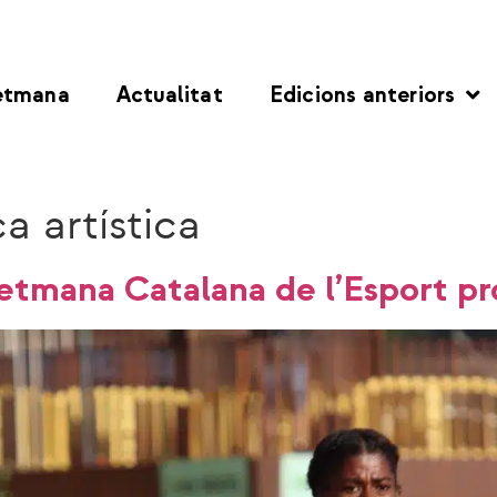
etmana
Actualitat
Edicions anteriors
a artística
I Setmana Catalana de l’Esport 