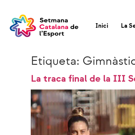
Inici
La S
Etiqueta:
Gimnàstic
La traca final de la II