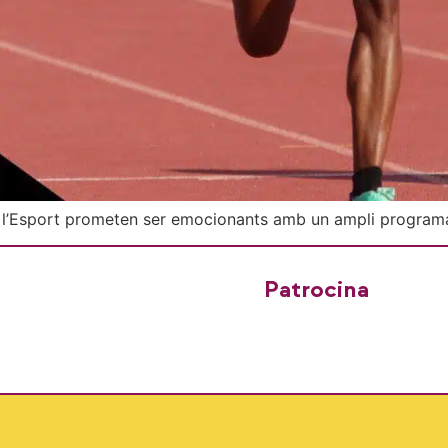
 de l’Esport prometen ser emocionants amb un ampli progra
Patrocina