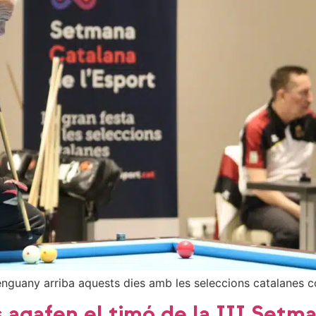
enguany arriba aquests dies amb les seleccions catalanes 
s agafen el timó de la III Setm