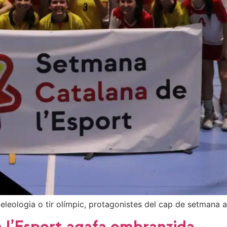
speleologia o tir olímpic, protagonistes del cap de setmana 
 l’Esport agafa embranzida