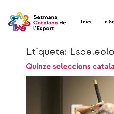
Inici
La S
Etiqueta:
Espeleolo
Quinze seleccions catal