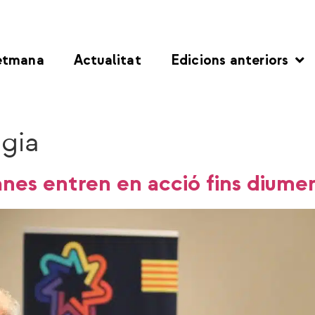
etmana
Actualitat
Edicions anteriors
gia
anes entren en acció fins dium