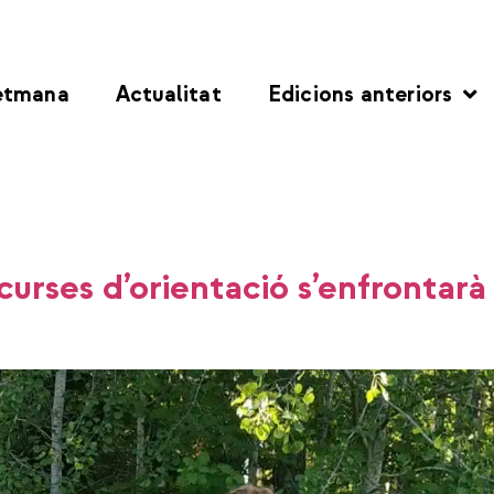
etmana
Actualitat
Edicions anteriors
curses d’orientació s’enfrontarà