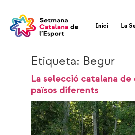
Inici
La S
Etiqueta:
Begur
La selecció catalana de 
països diferents