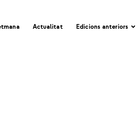
etmana
Actualitat
Edicions anteriors
18-10-2022