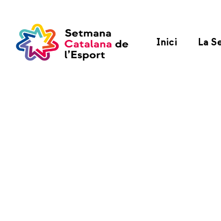
Inici
La S