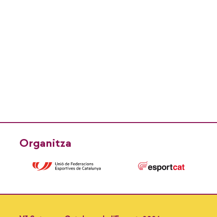
18-
Organitza