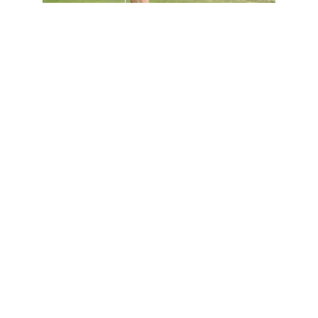
Pitch & Putt: 1a jornada
(13:30h)
Organitza