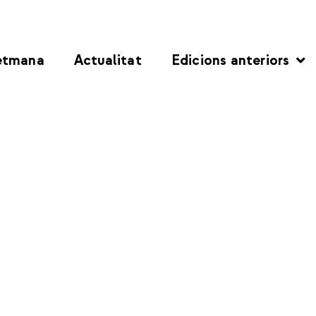
etmana
Actualitat
Edicions anteriors
Horseball: 2a jornada