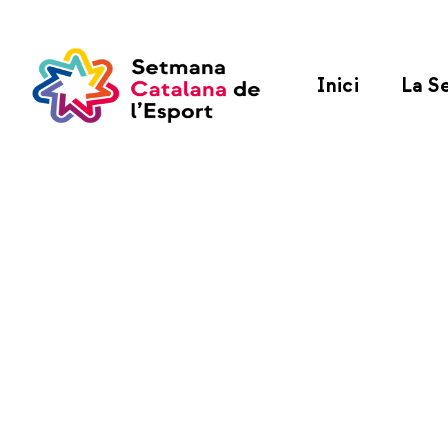
Inici
La S