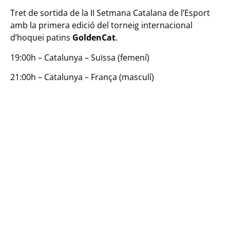
Tret de sortida de la II Setmana Catalana de l’Esport
amb la primera edició del torneig internacional
d’hoquei patins
GoldenCat
.
19:00h – Catalunya – Suïssa (femení)
Hoquei Patins: Inici de l
21:00h – Catalunya – França (masculí)
GoldenCat (18-22h)
Els dos partits es podran seguir per Esport 3 i per
Esport+.
Per a més informació del torneig,
cliqueu aquí
.