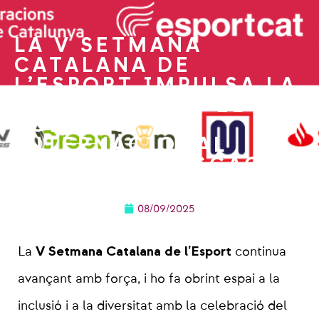
LA V SETMANA
CATALANA DE
L’ESPORT IMPULSA LA
INCLUSIÓ AMB EL V
TORNEIG
INTERNACIONAL
INCLUSIU D’ESCACS
08/09/2025
V Setmana Catalana de l’Esport
La
continua
avançant amb força, i ho fa obrint espai a la
inclusió i a la diversitat amb la celebració del