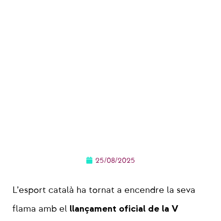
LA V SETMANA
CATALANA DE
L’ESPORT COMENÇA
AMB FORÇA: GRAN
INICI A LA
GOLDENCAT 2025
25/08/2025
L’esport català ha tornat a encendre la seva
llançament oficial de la V
flama amb el