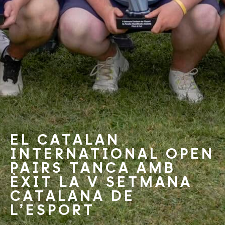
EL CATALAN
INTERNATIONAL OPEN
PAIRS TANCA AMB
ÈXIT LA V SETMANA
CATALANA DE
L’ESPORT