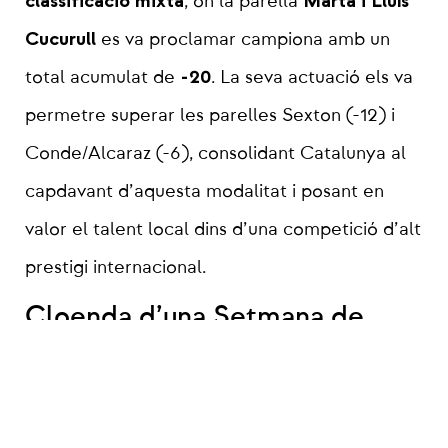
classificació mixta
Marta i Lluís
, on la parella
Cucurull
es va proclamar campiona amb un
-20
total acumulat de
. La seva actuació els va
permetre superar les parelles Sexton (-12) i
Conde/Alcaraz (-6), consolidant Catalunya al
capdavant d’aquesta modalitat i posant en
valor el talent local dins d’una competició d’alt
prestigi internacional.
Cloenda d’una Setmana de
rècord
El Catalan International Open Pairs ha estat la
millor cloenda possible per a una Setmana