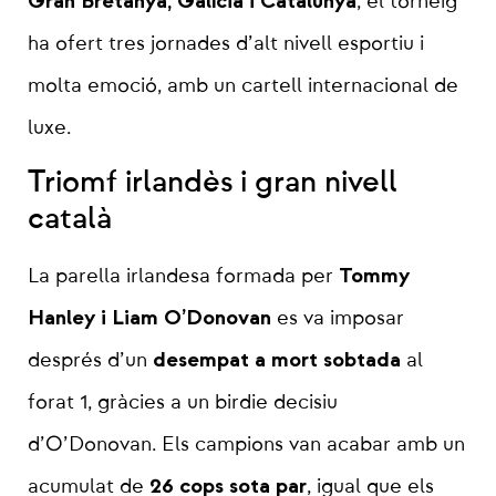
Gran Bretanya, Galícia i Catalunya
, el torneig
ha ofert tres jornades d’alt nivell esportiu i
molta emoció, amb un cartell internacional de
luxe.
Triomf irlandès i gran nivell
català
Tommy
La parella irlandesa formada per
Hanley i Liam O’Donovan
es va imposar
desempat a mort sobtada
després d’un
al
forat 1, gràcies a un birdie decisiu
d’O’Donovan. Els campions van acabar amb un
26 cops sota par
acumulat de
, igual que els