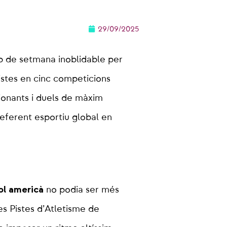
29/09/2025
p de setmana inoblidable per
istes en cinc competicions
ionants i duels de màxim
referent esportiu global en
ol americà
no podia ser més
es Pistes d’Atletisme de