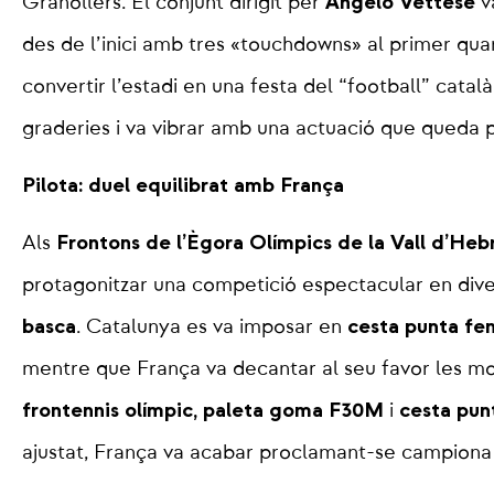
Angelo Vettese
Granollers. El conjunt dirigit per
va
des de l’inici amb tres «touchdowns» al primer quar
convertir l’estadi en una festa del “football” català
graderies i va vibrar amb una actuació que queda pe
Pilota: duel equilibrat amb França
Frontons de l’Ègora Olímpics de la Vall d’Heb
Als
protagonitzar una competició espectacular en div
basca
cesta punta fe
. Catalunya es va imposar en
mentre que França va decantar al seu favor les m
frontennis olímpic, paleta goma F30M
cesta pun
i
ajustat, França va acabar proclamant-se campiona 