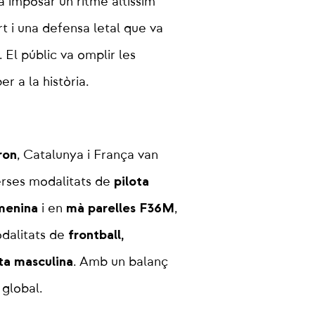
 imposar un ritme altíssim
t i una defensa letal que va
. El públic va omplir les
r a la història.
ron
, Catalunya i França van
pilota
erses modalitats de
menina
mà parelles F36M
i en
,
frontball,
odalitats de
ta masculina
. Amb un balanç
global.