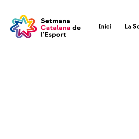
Inici
La S