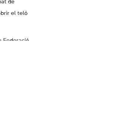
nat de
rir el teló
la Federació
 en categoria
iashvili
a (-90kg),
ategoria
, Bianka
 (-70kg), i
Judo Vital