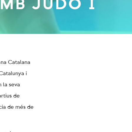
AMB JUDO I
ana Catalana
Catalunya i
n la seva
rtius de
ncia de més de