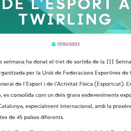
DE L’ESPORT 
TWIRLING
13/06/2023
 setmana ha donat el tret de sortida de la III Setm
organitzada per la Unió de Federacions Esportives de 
eral de l’Esport i de l’Activitat Física (Esportcat). E
ó, es consolida com un dels grans esdeveniments espo
Catalunya, especialment internacional, amb la presè
tes de 45 països diferents.