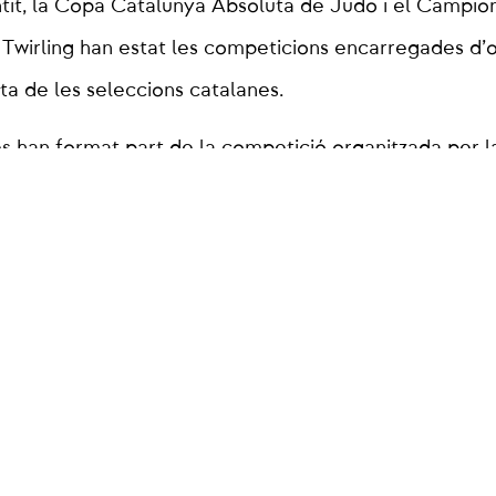
tit, la Copa Catalunya Absoluta de Judo i el Campio
Twirling han estat les competicions encarregades d’ob
ta de les seleccions catalanes.
es han format part de la competició organitzada per 
do i Disciplines Associades. Pel que fa als resultats,
an emportat el triomf Marc Ramírez (-60kg), Davit Nin
 Picot (-73kg), Giorgi Bendeliani (-81kg), Pol Menchac
o (-100kg), Beka Digmelashvili (+100kg). Quant a la c
tòries per a Claudia Pla (-48kg), Noelia Jardo (-52kg)
 (-57kg), Julia Queralto (-63kg), Wendy De la Fuente
uez (-78kg). A nivell de clubs, medalla d’or pel Club 