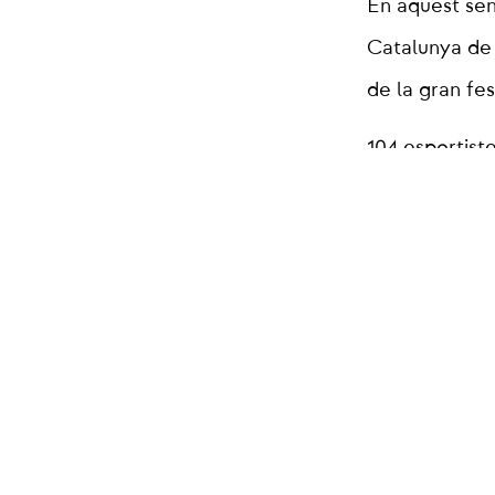
En aquest sen
Catalunya de 
de la gran fes
104 esportist
Catalana de Ju
masculina s’h
(-66kg), Eole
Victor Barrer
femenina, vic
Ramon Velasco
Angels Rodrig
Esport.