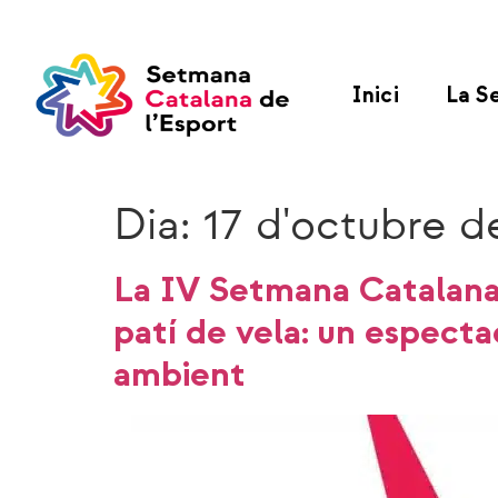
Inici
La S
Dia:
17 d'octubre d
La IV Setmana Catalana d
patí de vela: un espect
ambient