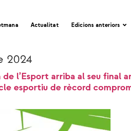
etmana
Actualitat
Edicions anteriors
e 2024
e l’Esport arriba al seu final 
acle esportiu de rècord compro